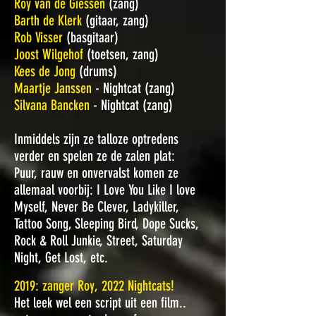
Roy van de Giessen
(zang)
Barth de Klerk
(gitaar, zang)
Rob Visser
(basgitaar)
Joost Wilgehof
(toetsen, zang)
Kees de Jong
(drums)
Maartje Janssen
- Nightcat (zang)
Silvana Bancken
- Nightcat (zang)
Inmiddels zijn ze talloze optredens
verder en spelen ze de zalen plat:
Puur, rauw en onvervalst komen ze
allemaal voorbij: I Love You Like I love
Myself, Never Be Clever, Ladykiller,
Tattoo Song, Sleeping Bird, Dope Sucks,
Rock & Roll Junkie, Street, Saturday
Night, Get Lost, etc.
2019: zanger Roy, 2022 Nightcats!
Het leek wel een script uit een film..