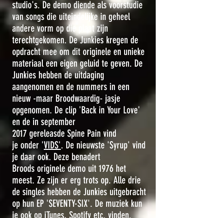
studio's. De demo
diende als voorstudie
van songs die uiteindelijke in geheel
andere vorm op die plaat zijn
terechtgekomen. De Junkies kregen de
opdracht mee om dit originele en unieke
materiaal een eigen geluid te geven. De
Junkies hebben de uitdaging
aangenomen en de nummers in een
nieuw -maar Broodwaardig- jasje
opgenomen. De clip 'Back in Your Love'
en de in september
2017 gereleasde Spine Pain vind
je onder '
VIDS'
. De nieuwste 'Syrup' vind
je daar ook. Deze benadert
Broods originele demo uit 1976 het
meest. Ze zijn er erg trots op. Alle drie
de singles hebben de Junkies uitgebracht
op hun EP 'SEVENTY-SIX'. De muziek kun
je ook op iTunes, Spotify etc. vinden.