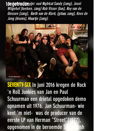
toegetreden..
De Junkies zijn vlnr: oud Nightcat Sandy (zang), Joost
Wilgehof (toetsen, zang) Rob Visser (bas), Roy van de
Giessen (zang), Barth van de Klerk,
(gitaar, zang), Kees de
Jong (drums), Maartje (zang).
SEVENTY-SIX
In juni 2016 kregen de Rock
'n Roll Junkies van Jan en Paul
Schuurman een drietal opgedoken demo
opnamen uit 1976. Jan Schuurman- wie
kent 'm niet- was de producer van de
eerste LP van Herman "Street"(1977),
opgenomen in de beroemde Soundpush