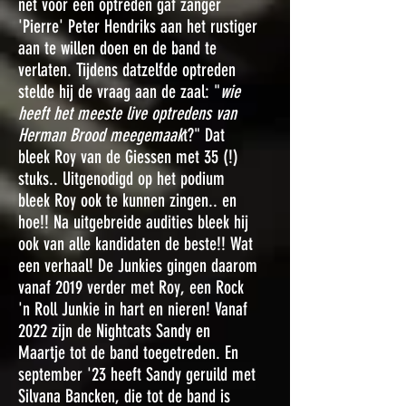
net voor een optreden gaf zanger
'Pierre' Peter Hendriks aan het rustiger
aan te willen doen en de band te
verlaten. Tijdens datzelfde optreden
stelde hij de vraag aan de zaal: "
wie
heeft het meeste live optredens van
Herman Brood meegemaak
t?" Dat
bleek Roy van de Giessen met 35 (!)
stuks.. Uitgenodigd op het podium
bleek Roy ook te kunnen zingen.. en
hoe!! Na uitgebreide audities bleek hij
ook van alle kandidaten de beste!! Wat
een verhaal! De Junkies gingen daarom
vanaf 2019 verder met Roy, een Rock
'n Roll Junkie in hart en nieren! Vanaf
2022 zijn de Nightcats Sandy en
Maartje tot de band toegetreden. En
september '23 heeft Sandy geruild met
Silvana Bancken, die tot de band is