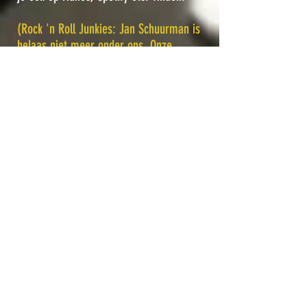
(Rock 'n Roll Junkies: Jan Schuurman is
helaas niet meer onder ons. Onze
inspanningen zijn bedoeld als eerbetoon
aan Herman en Jan. We zijn enorm
dankbaar voor deze mogelijkheid).